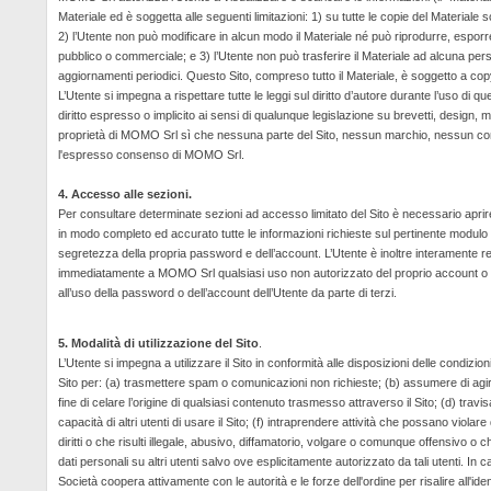
Materiale ed è soggetta alle seguenti limitazioni: 1) su tutte le copie del Materiale s
2) l’Utente non può modificare in alcun modo il Materiale né può riprodurre, esporre
pubblico o commerciale; e 3) l’Utente non può trasferire il Materiale ad alcuna person
aggiornamenti periodici. Questo Sito, compreso tutto il Materiale, è soggetto a copyrig
L’Utente si impegna a rispettare tutte le leggi sul diritto d’autore durante l’uso d
diritto espresso o implicito ai sensi di qualunque legislazione su brevetti, design, m
proprietà di MOMO Srl sì che nessuna parte del Sito, nessun marchio, nessun cont
l'espresso consenso di MOMO Srl.
4. Accesso alle sezioni.
Per consultare determinate sezioni ad accesso limitato del Sito è necessario aprir
in modo completo ed accurato tutte le informazioni richieste sul pertinente modul
segretezza della propria password e dell’account. L’Utente è inoltre interamente res
immediatamente a MOMO Srl qualsiasi uso non autorizzato del proprio account o 
all’uso della password o dell’account dell’Utente da parte di terzi.
5. Modalità di utilizzazione del Sito
.
L’Utente si impegna a utilizzare il Sito in conformità alle disposizioni delle condizion
Sito per: (a) trasmettere spam o comunicazioni non richieste; (b) assumere di agire 
fine di celare l’origine di qualsiasi contenuto trasmesso attraverso il Sito; (d) trav
capacità di altri utenti di usare il Sito; (f) intraprendere attività che possano violar
diritti o che risulti illegale, abusivo, diffamatorio, volgare o comunque offensivo o
dati personali su altri utenti salvo ove esplicitamente autorizzato da tali utenti. In
Società coopera attivamente con le autorità e le forze dell'ordine per risalire all'ide