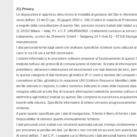
21) Privacy.
Le disposizioni in appresso descrivono le modalità di gestione del Sito in riferimento
sensi dell’art. 13 del
D.Lgs.
30 giugno 2003 n. 196 (Codice in materia di Protezione 
a seguito della consultazione di questo Sito, possono essere trattati dati relativi a p
11 20152 Milano – Italia, P.I. e C.F. 04638560963. I trattamenti connessi ai serviz
trattamento, ovvero da Jfnetwork GmbH – Steigweg 24 //
Geb
61 - 97318 Kitzinge
manutenzione.
I dati personali forniti dagli utenti che inoltrano specifiche richieste sono utilizzati
caso in cui ciò sia a tal fine necessario.
I sistemi informatici e le procedure software preposte al funzionamento di questo Si
implicita nell’uso dei protocolli di comunicazione di Internet. Si tratta di informaz
potrebbero, attraverso elaborazioni ed associazioni con dati detenuti da terzi, permet
In questa categoria di dati rientrano gli indirizzi IP o i nomi a dominio dei computer ut
connettono al Sito, gli indirizzi in notazione URI (
Uniform
Resource
Identifier
) delle
del file ottenuto in risposta, il codice numerico indicante lo stato della risposta dat
vengono utilizzati al solo fine di ricavare informazioni statistiche anonime sull’uso d
elettronica agli indirizzi indicati su questo Sito comporta la successiva acquisizione
inseriti nella missiva. Specifiche informative di sintesi verranno progressivamente r
richiesta.
A parte quanto specificato per i dati di navigazione, l’Utente è libero di fornire i d
l’impossibilita’
di ottenere quanto eventualmente richiesto.
I dati personali sono trattati con strumenti automatizzati per il tempo strettament
per prevenire la perdita dei dati, usi illeciti o non corretti ed accessi non autorizzati
Ai sensi dell’art. 7 del C.P., i soggetti cui si riferiscono i dati personali hanno il