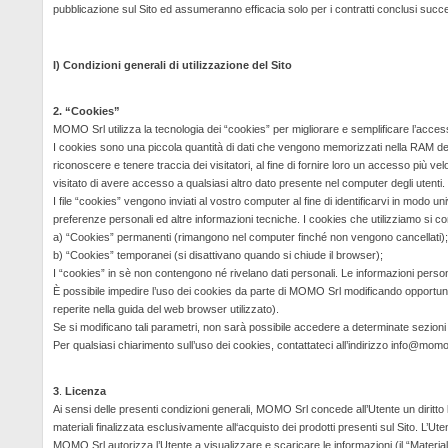
pubblicazione sul Sito ed assumeranno efficacia solo per i contratti conclusi succe
I) Condizioni generali di utilizzazione del Sito
2. “Cookies”
MOMO Srl utilizza la tecnologia dei “cookies” per migliorare e semplificare l’access
I cookies sono una piccola quantità di dati che vengono memorizzati nella RAM del co
riconoscere e tenere traccia dei visitatori, al fine di fornire loro un accesso più v
visitato di avere accesso a qualsiasi altro dato presente nel computer degli utenti.
I file “cookies” vengono inviati al vostro computer al fine di identificarvi in modo un
preferenze personali ed altre informazioni tecniche. I cookies che utilizziamo si co
a) “Cookies” permanenti (rimangono nel computer finché non vengono cancellati);
b) “Cookies” temporanei (si disattivano quando si chiude il browser);
I “cookies” in
sè
non contengono né rivelano dati personali. Le informazioni persona
È possibile impedire l’uso dei cookies da parte di MOMO Srl modificando opportunam
reperite nella guida del web browser utilizzato).
Se si modificano tali parametri, non sarà possibile accedere a determinate sezioni 
Per qualsiasi chiarimento sull’uso dei cookies, contattateci all’indirizzo
info@momo.
3
.
Licenza
Ai sensi delle presenti condizioni generali, MOMO Srl concede all’Utente un diritto li
materiali finalizzata esclusivamente all‘acquisto dei prodotti presenti sul Sito. L’
MOMO Srl autorizza l’Utente a visualizzare e scaricare le informazioni (il “Material