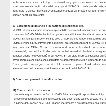
fabbrica, nome commerciale, logo o simbolo di copyright visualizzato o accessibil
nomi commerciale, loghi o simboli di copyright di MOMO Srl o delle proprie collegate
controllate. L’Utente rinuncia preventivamente a qualsiasi pretesa nei confronti di
siti web gestiti da altre entità.
10
.
Esclusione di garanzie e limitazione di responsabilità
.
MOMO Srl non si assume alcuna responsabilità di corretto funzionamento del pres
contenuto. MOMO Srl declina inoltre ogni responsabilità in ordine alla sicurezza 
MOMO Srl non garantisce che il Sito Web o i
Servers
che rendono disponibile quest
L’Utente rinuncia preventivamente a qualsiasi pretesa nei confronti di MOMO Srl a 
In nessun caso MOMO Srl sarà responsabile di danni diretti, indiretti, consequenziali,
commerciali, contratti, introiti, dati, informazioni o interruzioni di attività) conseguen
generali, anche nell’eventualità in cui MOMO Srl sia stata informata della possibili
errori, imprecisioni, omissioni o altri difetti né della intempestività o inautenticità 
l’Utente, inoltre, si impegna a prendere tutte le misure ragionevoli volte ad attenua
altro motivo) che lo stesso potrà intentare nei confronti di MOMO Srl.
II) Condizioni generali di vendita
on line
.
11) Caratteristiche del servizio.
I prodotti vengono inseriti nel Sito di MOMO Srl e catalogati in appositi reparti. I pr
I prodotti esposti nel Sito sono corredati da una descrizione tecnica circa le loro f
Le pagine del Sito web di MOMO Srl sono liberamente e gratuitamente consultabili 