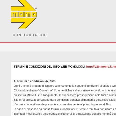
CONFIGURATORE
TERMINI E CONDIZIONI DEL SITO WEB
MOMO.COM
,
http://b2b.momo.it
,
h
1. Termini e condizioni del Sito
Ogni Utente è pregato di leggere attentamente le seguenti condizioni di utilizzo e/o
Cliccando sul tasto "Conferma", l'Utente dichiara di accettare le condizioni generali
on line fra MOMO Srl e l’acquirente: la successiva prosecuzione nell'utilizzo o nell
Sito e l’esplicita accettazione delle condizioni generali al momento della registra
L'accettazione si intende presunta successivamente al primo ingresso al Sito.
In caso di dissenso da questi termini e condizioni, l’Utente è tenuto a non usare il
Eventuali modificazioni delle condizioni generali di utilizzazione del Sito nonché d