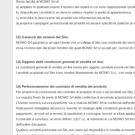
Resta facoltà di MOMO Srl di:
a) ampliare in qualsiasi istante il numero dei reparti in cui sono rappresentati i prodo
b) riclassificare i prodotti in un diverso settore rispetto a quello di appartenenza;
c) arricchire la descrizione dei prodotti con informazioni tecniche;
d) proporre campagne promozionali dei prodotti ed attuare specifiche politiche di 
12) Garanzie del servizio del Sito.
MOMO Srl garantisce ad ogni Utente che si collega al Sito una continuità del servizi
essa riconosciute dai propri fornitori dei quali MOMO Srl si avvale per i servizi di 
13) Oggetto delle condizioni generali di vendita
on line
.
Le condizioni generali di vendita
on line
hanno per oggetto i prodotti inseriti nel Sito
I prodotti acquistati sul Sito sono venduti direttamente da MOMO S.r.l., con sede i
14) Perfezionamento del contratto di vendita dei prodotti.
Per proporre la conclusione del contratto di acquisto di uno o più prodotti sul Sito
cui seguirà l‘invio da parte di MOMO Srl della conferma di avvenuta acquisizione de
L’Utente riceverà successivamente via e-mail da MOMO Srl la conferma dell'ordine d
l'indicazione dettagliata del prezzo nonché un riepilogo delle condizioni generali e di 
pagamento, ai costi ed ai termini di spedizione e consegna nonché ai tributi applicab
Il contratto è concluso, ai sensi dell’art. 1327 cc, al momento in cui MOMO Srl forni
dell'ordine d'acquisto.
Qualora i prodotti presentati sul Sito non siano più disponibili o in vendita al mom