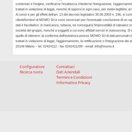
contenuto e l’origine, verificarne l’esattezza chiederne l’integrazione, l’aggiorname
trattati in violazione di legge, nonché di opporsi in ogni caso, per motivi legittimi, al
Ai sensi e per gli effetti dell’art. 13 del decreto legislativo 30.06.2003 n. 196, si c
clienti/fornitori di MOMO Srl e sono necessari per l’eventuale conclusione di un rapp
dati è facoltativo: in mancanza, tuttavia, ne conseguirà l’impossibilità di stipulare 
società del gruppo, nonché a soggetti a cui sono affidati servizi in outsourcing. Si info
quello di ottenere: la conferma dell’esistenza presso MOMO Srl di dati personali c
trattati in violazione di legge; l’aggiornamento, la rettificazione o l’integrazione dei
20146 Milano –
tel
: 02424112 - fax 0242411299 - email: info@momo.it
Configuratore
Contattaci
Ricerca ruota
Dati Aziendali
Termini e Condizioni
Informativa Privacy