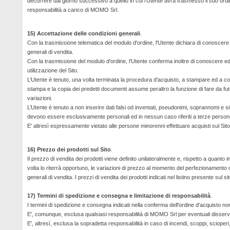
decorrere dal giorno successivo a quello in cui l’Utente avrà trasmesso il suo ordi
responsabilità a carico di MOMO Srl.
15) Accettazione delle condizioni generali
.
Con la trasmissione telematica del modulo d'ordine, l'Utente dichiara di conoscer
generali di vendita.
Con la trasmissione del modulo d'ordine, l'Utente conferma inoltre di conoscere ed 
utilizzazione del Sito.
L’Utente è tenuto, una volta terminata la procedura d'acquisto, a stampare ed a con
stampa e la copia dei predetti documenti assume peraltro la funzione di fare da futur
variazioni.
L’Utente è tenuto a non inserire dati falsi od inventati, pseudonimi, soprannomi e simi
devono essere esclusivamente personali ed in nessun caso riferiti a terze person
E' altresì espressamente vietato alle persone minorenni effettuare acquisti sul Sito
16) Prezzo dei prodotti sul Sito
.
Il prezzo di vendita dei prodotti viene definito unilateralmente e, rispetto a quant
volta lo riterrà opportuno, le variazioni di prezzo al momento del perfezionamento de
generali di vendita. I prezzi di vendita dei prodotti indicati nel listino presente sul 
17) Termini di spedizione e consegna e limitazione di responsabilità
.
I termini di spedizione e consegna indicati nella conferma dell'ordine d'acquisto n
E', comunque, esclusa qualsiasi responsabilità di MOMO Srl per eventuali disservizi
E', altresì, esclusa la sopradetta responsabilità in caso di incendi, scoppi, scioperi