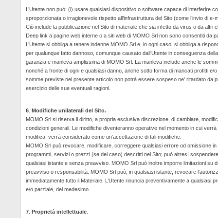
L’Utente non può: (i) usare qualsiasi dispositivo o software capace di interferire 
sproporzionata o irragionevole rispetto all’infrastruttura del Sito (come l’invio di 
Ciò include la pubblicazione nel Sito di materiale che sia infetto da virus o da altr
Deep link a pagine web interne o a siti web di MOMO Srl non sono consentiti da par
L’Utente si obbliga a tenere indenne MOMO Srl e, in ogni caso, si obbliga a rispon
per qualunque fatto dannoso, comunque causato dall’Utente in conseguenza della vio
garanzia e manleva amplissima di MOMO Srl. La manleva include anche le somme maturate
nonché a fronte di ogni e qualsiasi danno, anche sotto forma di mancati profitti e/
somme previste nel presente articolo non potrà essere sospeso ne' ritardato da pre
esercizio delle sue eventuali ragioni.
6
.
Modifiche unilaterali del Sito.
MOMO Srl si riserva il diritto, a propria esclusiva discrezione, di cambiare, modi
condizioni generali. Le modifiche diventeranno operative nel momento in cui verrà pub
modifica, verrà considerato come un’accettazione di tali modifiche.
MOMO Srl può revocare, modificare, correggere qualsiasi errore od omissione in qua
programmi, servizi o prezzi (se del caso) descritti nel Sito; può altresì sospendere o
qualsiasi istante e senza preavviso. MOMO Srl può inoltre imporre limitazioni su dete
preavviso o responsabilità. MOMO Srl può, in qualsiasi istante, revocare l’autorizzaz
immediatamente tutto il Materiale. L’Utente rinuncia preventivamente a qualsiasi pre
e/o parziale, del medesimo.
7
.
Proprietà intellettuale
.