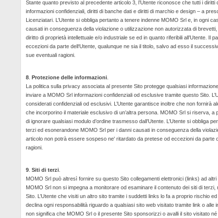
Stante quanto previsto al precedente articolo 3, l’Utente riconosce che tutti i diritti 
informazioni confidenziali, diritti di banche dati e diritti di marchio e design – a 
Licenziatari. L’Utente si obbliga pertanto a tenere indenne MOMO Srl e, in ogni ca
causati in conseguenza della violazione o utilizzazione non autorizzata di brevetti, co
diritto di proprietà intellettuale e/o industriale se ed in quanto riferibili all’Uten
eccezioni da parte dell‘Utente, qualunque ne sia il titolo, salvo ad esso il successi
sue eventuali ragioni.
8
.
Protezione delle informazioni
.
La politica sulla privacy associata al presente Sito protegge qualsiasi informazion
inviare a MOMO Srl informazioni confidenziali od esclusive tramite questo Sito. 
considerati confidenziali od esclusivi. L’Utente garantisce inoltre che non fornirà
che incorporino il materiale esclusivo di un’altra persona. MOMO Srl si riserva, a pr
di ignorare qualsiasi modulo d’ordine trasmesso dall’Utente. L’Utente si obbliga pe
terzi ed esonerandone MOMO Srl per i danni causati in conseguenza della violazio
articolo non potrà essere sospeso ne' ritardato da pretese od eccezioni da parte de
ragioni.
9
.
Siti di terzi
.
MOMO Srl può altresì fornire su questo Sito collegamenti elettronici (
links
) ad altri
MOMO Srl non si impegna a monitorare od esaminare il contenuto dei siti di terzi, né è
Sito. L’Utente che visiti un altro sito tramite i suddetti
links
lo fa a proprio rischio ed
declina ogni responsabilità riguardo a qualsiasi sito web visitato tramite link o alle info
non significa che MOMO Srl o il presente Sito sponsorizzi o avalli il sito visitato 